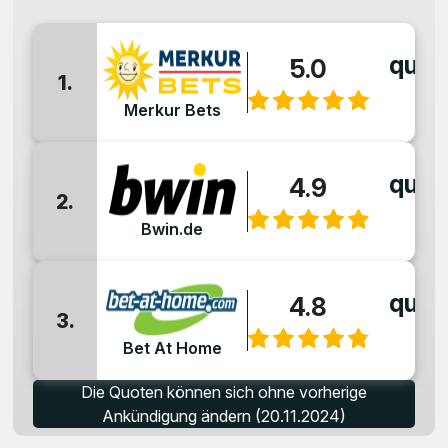
quot
5.0
1.
:
Merkur Bets
quot
4.9
2.
:
Bwin.de
quot
4.8
3.
:
Bet At Home
Die Quoten können sich ohne vorherige
Ankündigung ändern (20.11.2024)