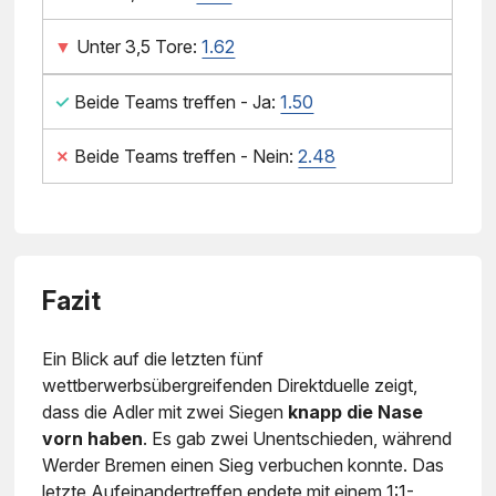
▼
Unter 3,5 Tore:
1.62
✓
Beide Teams treffen - Ja:
1.50
✗
Beide Teams treffen - Nein:
2.48
Fazit
Ein Blick auf die letzten fünf
wettberwerbsübergreifenden Direktduelle zeigt,
dass die Adler mit zwei Siegen
knapp die Nase
vorn haben
. Es gab zwei Unentschieden, während
Werder Bremen einen Sieg verbuchen konnte. Das
letzte Aufeinandertreffen endete mit einem 1:1-