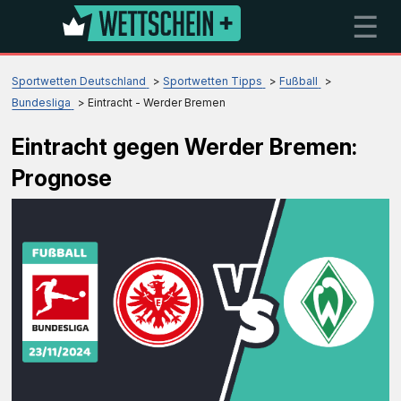
☰
Sportwetten Deutschland
Sportwetten Tipps
Fußball
Bundesliga
Eintracht - Werder Bremen
Eintracht gegen Werder Bremen:
Prognose