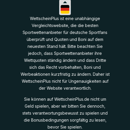
WettscheinPlus ist eine unabhängige
Vergleichtswebsite, die die besten
Sportwettenanbieter für deutsche Sportfans
überprüft und Quoten und Boni auf dem
neuesten Stand hält. Bitte beachten Sie
jedoch, dass Sportwettenanbieter ihre
Wettquoten ständig ändern und dass Dritte
sich das Recht vorbehalten, Boni und
Werbeaktionen kurzfristig zu ändern. Daher ist
WettscheinPlus nicht für Ungenauigkeiten auf
der Website verantwortlich.
Sie können auf WettscheinPlus.de nicht um
Geld spielen, aber wir bitten Sie dennoch,
stets verantwortungsbewusst zu spielen und
die Bonusbedingungen sorgfältig zu lesen,
bevor Sie spielen.