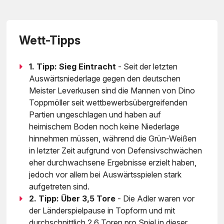
Wett-Tipps
1. Tipp: Sieg Eintracht
- Seit der letzten
Auswärtsniederlage gegen den deutschen
Meister Leverkusen sind die Mannen von Dino
Toppmöller seit wettbewerbsübergreifenden
Partien ungeschlagen und haben auf
heimischem Boden noch keine Niederlage
hinnehmen müssen, während die Grün-Weißen
in letzter Zeit aufgrund von Defensivschwächen
eher durchwachsene Ergebnisse erzielt haben,
jedoch vor allem bei Auswärtsspielen stark
aufgetreten sind.
2. Tipp: Über 3,5 Tore
- Die Adler waren vor
der Länderspielpause in Topform und mit
durchschnittlich 2,6 Toren pro Spiel in dieser