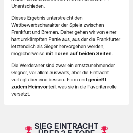
Unentschieden.
Dieses Ergebnis unterstreicht den
Wettbewerbscharakter der Spiele zwischen
Frankfurt und Bremen. Daher gehen wir von einer
hart umkämpften Partie aus, aus der die Frankfurter
letztendlich als Sieger hervorgehen werden,
möglicherweise
mit Toren auf beiden Seiten
.
Die Werderaner sind zwar ein ernstzunehmender
Gegner, vor allem auswärts, aber die Eintracht
verfügt über eine bessere Form und
genießt
zudem Heimvorteil
, was sie in die Favoritenrolle
versetzt.
SIEG EINTRACHT