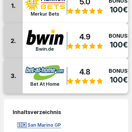
5.0
BONUS:
1.
100€
Merkur Bets
4.9
BONUS:
2.
100€
Bwin.de
4.8
BONUS:
3.
100€
Bet At Home
Inhaltsverzeichnis
🇸🇲 San Marino GP