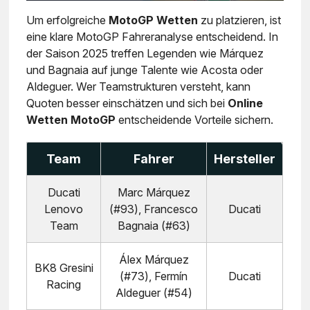
Um erfolgreiche
MotoGP Wetten
zu platzieren, ist
eine klare
MotoGP Fahreranalyse
entscheidend. In
der Saison 2025 treffen Legenden wie Márquez
und Bagnaia auf junge Talente wie Acosta oder
Aldeguer. Wer Teamstrukturen versteht, kann
Quoten besser einschätzen und sich bei
Online
Wetten MotoGP
entscheidende Vorteile sichern.
Team
Fahrer
Hersteller
Ducati
Marc Márquez
Lenovo
(#93), Francesco
Ducati
Team
Bagnaia (#63)
Álex Márquez
BK8 Gresini
(#73), Fermín
Ducati
Racing
Aldeguer (#54)