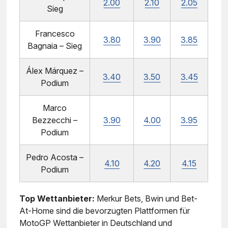
2.00
2.10
2.05
Sieg
Francesco
3.80
3.90
3.85
Bagnaia – Sieg
Álex Márquez –
3.40
3.50
3.45
Podium
Marco
Bezzecchi –
3.90
4.00
3.95
Podium
Pedro Acosta –
4.10
4.20
4.15
Podium
Top Wettanbieter:
Merkur Bets, Bwin und Bet-
At-Home sind die bevorzugten Plattformen für
MotoGP Wettanbieter
in Deutschland und