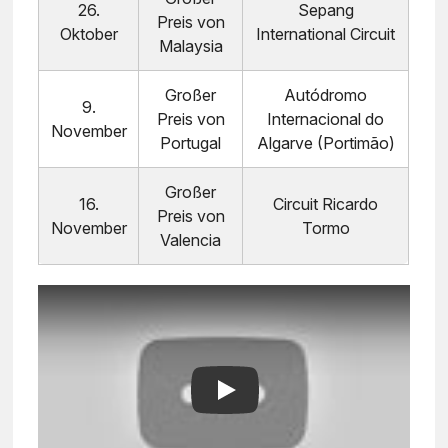
26.
Sepang
Preis von
Oktober
International Circuit
Malaysia
Großer
Autódromo
9.
Preis von
Internacional do
November
Portugal
Algarve (Portimão)
Großer
16.
Circuit Ricardo
Preis von
November
Tormo
Valencia
Play