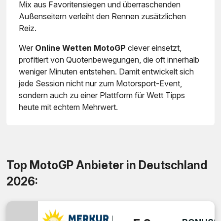
Mix aus Favoritensiegen und überraschenden
Außenseitern verleiht den Rennen zusätzlichen
Reiz.
Wer
Online Wetten MotoGP
clever einsetzt,
profitiert von Quotenbewegungen, die oft innerhalb
weniger Minuten entstehen. Damit entwickelt sich
jede Session nicht nur zum Motorsport-Event,
sondern auch zu einer Plattform für
Wett Tipps
heute
mit echtem Mehrwert.
Top MotoGP Anbieter in Deutschland
2026: