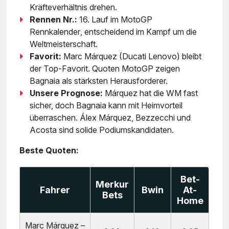
Kräfteverhältnis drehen.
Rennen Nr.:
16. Lauf im
MotoGP
Rennkalender
, entscheidend im Kampf um die
Weltmeisterschaft.
Favorit:
Marc Márquez (Ducati Lenovo) bleibt
der Top-Favorit.
Quoten MotoGP
zeigen
Bagnaia als stärksten Herausforderer.
Unsere Prognose:
Márquez hat die WM fast
sicher, doch Bagnaia kann mit Heimvorteil
überraschen. Álex Márquez, Bezzecchi und
Acosta sind solide Podiumskandidaten.
Beste Quoten:
Bet-
Merkur
Fahrer
Bwin
At-
Bets
Home
Marc Márquez –