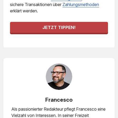
sichere Transaktionen über
Zahlungsmethoden
erklärt werden.
JETZT TIPPEN!
Francesco
Als passionierter Redakteur pflegt Francesco eine
Vielzahl von Interessen. In seiner Freizeit