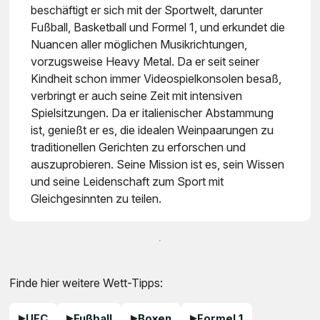
beschäftigt er sich mit der Sportwelt, darunter
Fußball, Basketball und Formel 1, und erkundet die
Nuancen aller möglichen Musikrichtungen,
vorzugsweise Heavy Metal. Da er seit seiner
Kindheit schon immer Videospielkonsolen besaß,
verbringt er auch seine Zeit mit intensiven
Spielsitzungen. Da er italienischer Abstammung
ist, genießt er es, die idealen Weinpaarungen zu
traditionellen Gerichten zu erforschen und
auszuprobieren. Seine Mission ist es, sein Wissen
und seine Leidenschaft zum Sport mit
Gleichgesinnten zu teilen.
Finde hier weitere Wett-Tipps:
UFC
Fußball
Boxen
Formel 1