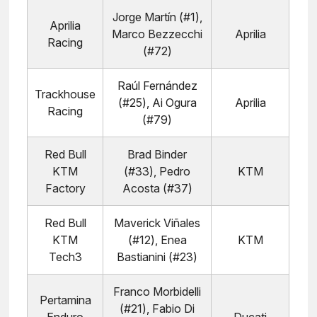
Jorge Martín (#1),
Aprilia
Marco Bezzecchi
Aprilia
Racing
(#72)
Raúl Fernández
Trackhouse
(#25), Ai Ogura
Aprilia
Racing
(#79)
Red Bull
Brad Binder
KTM
(#33), Pedro
KTM
Factory
Acosta (#37)
Red Bull
Maverick Viñales
KTM
(#12), Enea
KTM
Tech3
Bastianini (#23)
Franco Morbidelli
Pertamina
(#21), Fabio Di
Enduro
Ducati