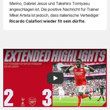
Merino, Gabriel Jesus und Takehiro Tomiyasu
angeschlagen ist. Die positive Nachricht für Trainer
Mikel Arteta ist jedoch, dass italienische Verteidiger
Ricardo Calafiori wieder fit sein dürfte
.
Play