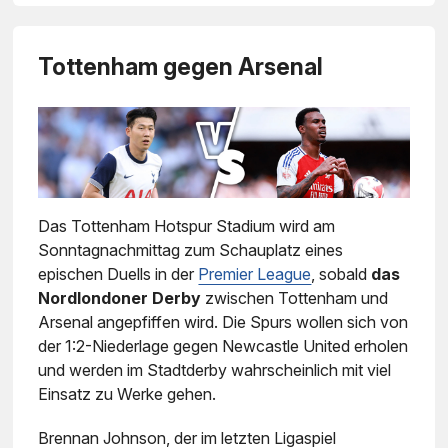
Tottenham gegen Arsenal
Das Tottenham Hotspur Stadium wird am
Sonntagnachmittag zum Schauplatz eines
epischen Duells in der
Premier League
, sobald
das
Nordlondoner Derby
zwischen Tottenham und
Arsenal angepfiffen wird. Die Spurs wollen sich von
der 1:2-Niederlage gegen Newcastle United erholen
und werden im Stadtderby wahrscheinlich mit viel
Einsatz zu Werke gehen.
Brennan Johnson, der im letzten Ligaspiel