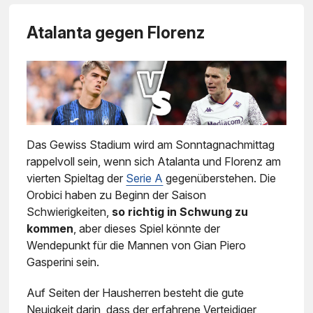
Atalanta gegen Florenz
Das Gewiss Stadium wird am Sonntagnachmittag
rappelvoll sein, wenn sich Atalanta und Florenz am
vierten Spieltag der
Serie A
gegenüberstehen. Die
Orobici haben zu Beginn der Saison
Schwierigkeiten,
so richtig in Schwung zu
kommen
, aber dieses Spiel könnte der
Wendepunkt für die Mannen von Gian Piero
Gasperini sein.
Auf Seiten der Hausherren besteht die gute
Neuigkeit darin, dass der erfahrene Verteidiger