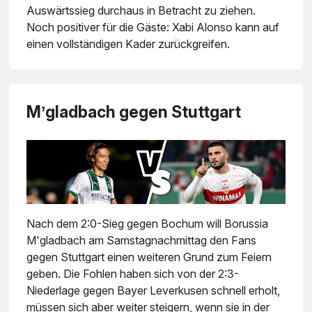
Auswärtssieg durchaus in Betracht zu ziehen.
Noch positiver für die Gäste: Xabi Alonso kann auf
einen vollständigen Kader zurückgreifen.
M’gladbach gegen Stuttgart
Nach dem 2:0-Sieg gegen Bochum will Borussia
M'gladbach am Samstagnachmittag den Fans
gegen Stuttgart einen weiteren Grund zum Feiern
geben. Die Fohlen haben sich von der 2:3-
Niederlage gegen Bayer Leverkusen schnell erholt,
müssen sich aber weiter steigern, wenn sie in der