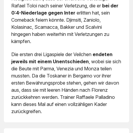
Rafael Toloi nach seiner Verletzung, die er
bei der
0:4-Niederlage gegen Inter
erlitten hat, sein
Comeback feiern könnte. Djimsiti, Zaniolo,
Kolasinac, Scamacca, Bakker und Scalvini
hingegen haben weiterhin mit Verletzungen zu
kämpfen.
Die ersten drei Ligaspiele der Veilchen
endeten
jeweils mit einem Unentschieden
, wobei sie sich
die Beute mit Parma, Venezia und Monza teilen
mussten. Da die Toskaner in Bergamo vor ihrer
ersten Bewährungsprobe stehen, gehen wir davon
aus, dass sie mit leeren Händen nach Florenz
zurückkehren werden. Trainer Raffaele Palladino
kann dieses Mal auf einen vollzähligen Kader
zurückgreifen.