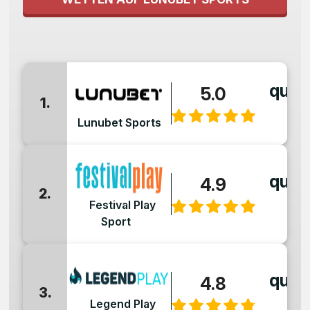
quot
5.0
1.
:
Lunubet Sports
quot
4.9
2.
:
Festival Play
Sport
quot
4.8
3.
:
Legend Play