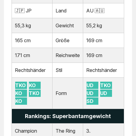
🇯🇵 JP
Land
AU 🇦🇺
55,3 kg
Gewicht
55,2 kg
165 cm
Größe
169 cm
171 cm
Reichweite
169 cm
Rechtshänder
Stil
Rechtshänder
TKO
KO
UD
TKO
KO
TKO
Form
UD
UD
KO
SD
Rankings: Superbantamgewicht
Champion
The Ring
3.