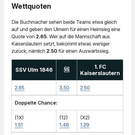
Wettquoten
Die Buchmacher sehen beide Teams etwa gleich
auf und geben den Ulmern für einen Heimsieg eine
Quote von
2.65
. Wer auf die Mannschaft aus
Kaiserslautern setzt, bekommt etwas weniger
zurück, nämlich
2.50
für einen Auswärtssieg.
1. FC
SSV Ulm 1846
🆚
Kaiserslautern
2.65
3.50
2.50
Doppelte Chance:
(1X)
(12)
(X2)
1.51
1.46
1.29