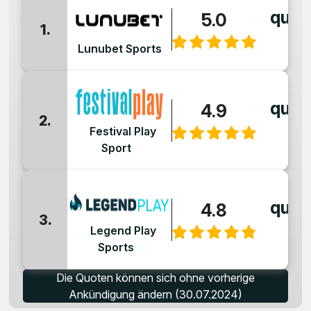
quot
5.0
1.
:
Lunubet Sports
quot
4.9
2.
:
Festival Play
Sport
quot
4.8
3.
:
Legend Play
Sports
Die Quoten können sich ohne vorherige
Ankündigung ändern (30.07.2024)