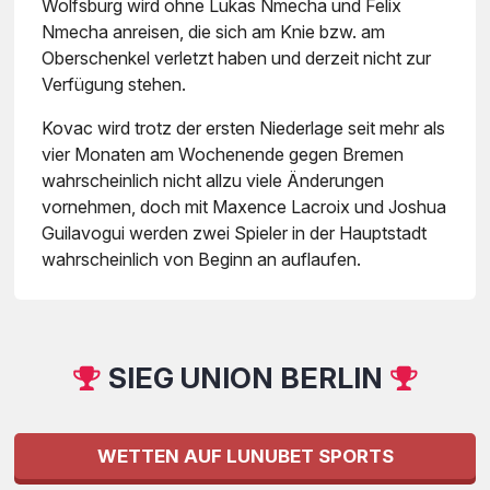
Wolfsburg wird ohne Lukas Nmecha und Felix
Nmecha anreisen, die sich am Knie bzw. am
Oberschenkel verletzt haben und derzeit nicht zur
Verfügung stehen.
Kovac wird trotz der ersten Niederlage seit mehr als
vier Monaten am Wochenende gegen Bremen
wahrscheinlich nicht allzu viele Änderungen
vornehmen, doch mit Maxence Lacroix und Joshua
Guilavogui werden zwei Spieler in der Hauptstadt
wahrscheinlich von Beginn an auflaufen.
SIEG UNION BERLIN
WETTEN AUF LUNUBET SPORTS