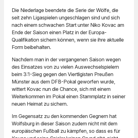
Die Niederlage beendete die Serie der Wölfe, die
seit zehn Ligaspielen ungeschlagen sind und sich
nach einem schwachen Start unter Niko Kovac am
Ende der Saison einen Platz in der Europa-
Qualifikation sichern können, wenn sie ihre aktuelle
Form beibehalten.
Nachdem man in der vergangenen Saison wegen
des Einsatzes von zu vielen Auswechselspielern
beim 3:1-Sieg gegen den Viertligisten Preußen
Münster aus dem DFB-Pokal geworfen wurde,
wittert Kovac nun die Chance, sich mit einem
Weiterkommen im Pokal einen Stammplatz in seiner
neuen Heimat zu sichern.
Im Gegensatz zu den kommenden Gegnern hat
Wolfsburg in dieser Saison zudem nicht mit dem
europäischen Fußball zu kämpfen, so dass es für