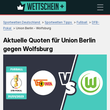
☰
Sportwetten Deutschland
Sportwetten Tipps
Fußball
DFB-
Pokal
Union Berlin - Wolfsburg
Aktuelle Quoten für Union Berlin
gegen Wolfsburg