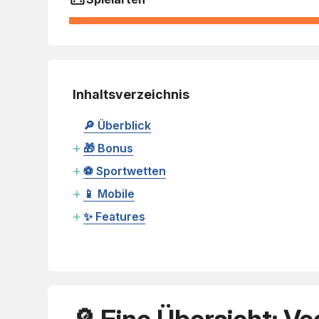
Inhaltsverzeichnis
🔎 Überblick
+
🎁 Bonus
+
⚽ Sportwetten
+
📱 Mobile
+
✨ Features