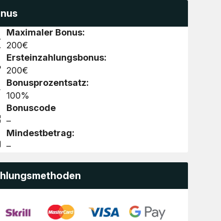
nus
Maximaler Bonus:
200€
Ersteinzahlungsbonus:
200€
Bonusprozentsatz:
100%
Bonuscode
–
Mindestbetrag:
–
hlungsmethoden