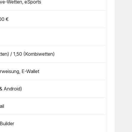
ive-Wetten, eSports
00 €
tten) / 1,50 (Kombiwetten)
rweisung, E-Wallet
& Android)
il
Builder