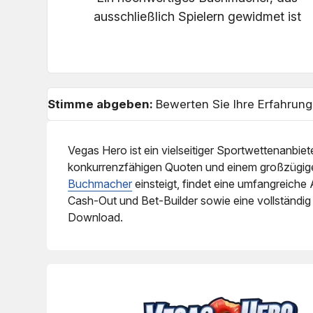
ausschließlich Spielern gewidmet ist
Stimme abgeben:
Bewerten Sie Ihre Erfahrun
Vegas Hero ist ein vielseitiger Sportwettenanbiet
konkurrenzfähigen Quoten und einem großzügige
Buchmacher
einsteigt, findet eine umfangreiche
Cash-Out und Bet-Builder sowie eine vollständig
Download.