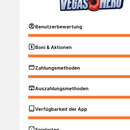
Benutzerbewertung
Boni & Aktionen
Zahlungsmethoden
Auszahlungsmethoden
Verfügbarkeit der App
Spielarten