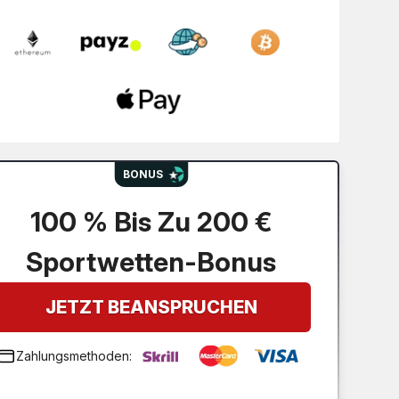
100 % Bis Zu 200 €
Sportwetten-Bonus
JETZT BEANSPRUCHEN
Zahlungsmethoden: