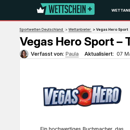
WETTANB
Sportwetten Deutschland
Wettanbieter
Vegas Hero Sport
Vegas Hero Sport – 
Verfasst von
:
Paula
Aktualisiert
:
07 M
Ein hochwertiges Buchmacher, das