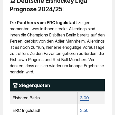
🔮 Deutsche Eishockey Liga
Prognose 2024/25:
Die
Panthers vom ERC Ingolstadt
zeigen
momentan, was in ihnen steckt. Allerdings sind
ihnen die Champions Eisbären Berlin bereits auf den
Fersen, gefolgt von den Adler Mannheim. Allerdings
ist es noch zu früh, hier eine endgültige Voraussage
zu treffen. Zu den Favoriten gehören außerdem die
Fishtown Pinguins und Red Bull München. Wir
denken, dass es sich wieder um knappe Ergebnisse
handeln wird.
🏆 Siegerquoten
Eisbären Berlin
3.00
ERC Ingolstadt
3.50