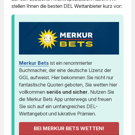
stellen Ihnen die besten DEL Wettanbieter kurz vor:
Merkur Bets
ist ein renommierter
Buchmacher, der eine deutsche Lizenz der
GGL aufweist. Hier bekommen Sie nicht nur
fantastische Quoten geboten, Sie wetten hier
vollkommen
seriös und sicher
. Nutzen Sie
die Merkur Bets App unterwegs und freuen
Sie sich auf ein umfangreiches DEL-
Wettangebot und lukrative Prämien.
BEI MERKUR BETS WETTEN!