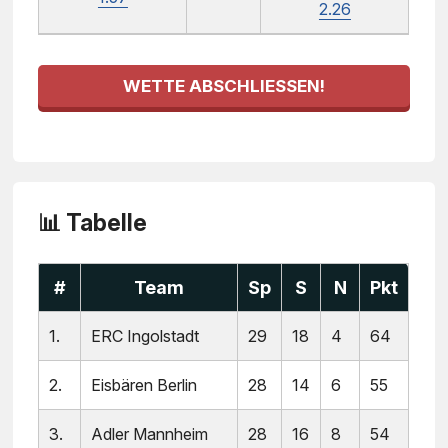
2.26
WETTE ABSCHLIESSEN!
📊 Tabelle
#
Team
Sp
S
N
Pkt
1.
ERC Ingolstadt
29
18
4
64
2.
Eisbären Berlin
28
14
6
55
3.
Adler Mannheim
28
16
8
54