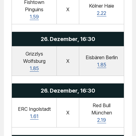
Fishtown
Kölner Haie
Pinguins
X
2.22
1.59
26. Dezember, 16:30
Grizzlys
Eisbären Berlin
Wolfsburg
X
1.85
1.85
26. Dezember, 16:30
Red Bull
ERC Ingolstadt
X
München
1.61
2.19