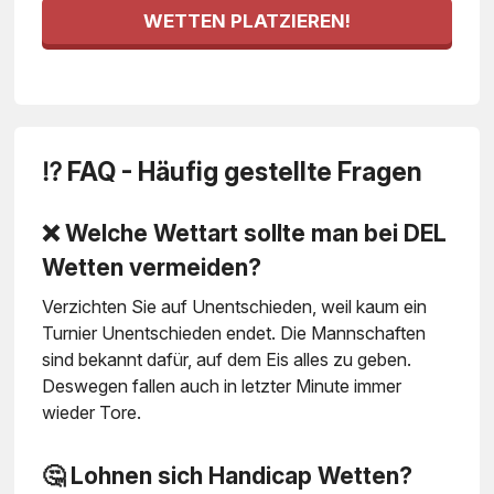
WETTEN PLATZIEREN!
⁉ FAQ - Häufig gestellte Fragen
❌ Welche Wettart sollte man bei DEL
Wetten vermeiden?
Verzichten Sie auf Unentschieden, weil kaum ein
Turnier Unentschieden endet. Die Mannschaften
sind bekannt dafür, auf dem Eis alles zu geben.
Deswegen fallen auch in letzter Minute immer
wieder Tore.
🤔 Lohnen sich Handicap Wetten?