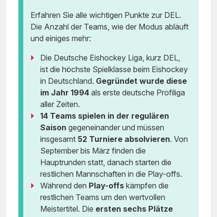
Erfahren Sie alle wichtigen Punkte zur DEL.
Die Anzahl der Teams, wie der Modus abläuft
und einiges mehr:
Die Deutsche Eishockey Liga, kurz DEL,
ist die höchste Spielklasse beim Eishockey
in Deutschland.
Gegründet wurde diese
im Jahr 1994
als erste deutsche Profiliga
aller Zeiten.
14 Teams spielen in der regulären
Saison
gegeneinander und müssen
insgesamt
52 Turniere absolvieren
. Von
September bis März finden die
Hauptrunden statt, danach starten die
restlichen Mannschaften in die Play-offs.
Während den
Play-offs
kämpfen die
restlichen Teams um den wertvollen
Meistertitel. Die
ersten sechs Plätze