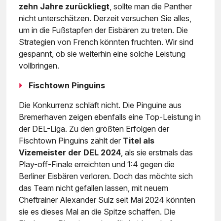
zehn Jahre zurückliegt
, sollte man die Panther
nicht unterschätzen. Derzeit versuchen Sie alles,
um in die Fußstapfen der Eisbären zu treten. Die
Strategien von French könnten fruchten. Wir sind
gespannt, ob sie weiterhin eine solche Leistung
vollbringen.
Fischtown Pinguins
Die Konkurrenz schläft nicht. Die Pinguine aus
Bremerhaven zeigen ebenfalls eine Top-Leistung in
der DEL-Liga. Zu den größten Erfolgen der
Fischtown Pinguins zählt der
Titel als
Vizemeister der DEL 2024
, als sie erstmals das
Play-off-Finale erreichten und 1:4 gegen die
Berliner Eisbären verloren. Doch das möchte sich
das Team nicht gefallen lassen, mit neuem
Cheftrainer Alexander Sulz seit Mai 2024 könnten
sie es dieses Mal an die Spitze schaffen. Die