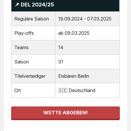
📌 DEL 2024/25
Reguläre Saison
19.09.2024 - 07.03.2025
Play-offs
ab 09.03.2025
Teams
14
Saison
31
Titelverteidiger
Eisbären Berlin
Ort
🇩🇪 Deutschland
WETTE ABGEBEN!