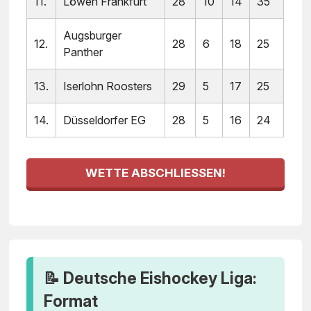
11.
Löwen Frankfurt
28
10
14
35
Augsburger
12.
28
6
18
25
Panther
13.
Iserlohn Roosters
29
5
17
25
14.
Düsseldorfer EG
28
5
16
24
WETTE ABSCHLIESSEN!
📝 Deutsche Eishockey Liga:
Format