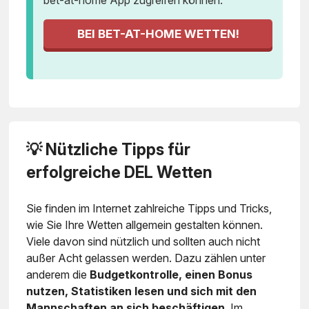
BEI BET-AT-HOME WETTEN!
💡 Nützliche Tipps für
erfolgreiche DEL Wetten
Sie finden im Internet zahlreiche Tipps und Tricks,
wie Sie Ihre Wetten allgemein gestalten können.
Viele davon sind nützlich und sollten auch nicht
außer Acht gelassen werden. Dazu zählen unter
anderem die
Budgetkontrolle, einen Bonus
nutzen, Statistiken lesen und sich mit den
Mannschaften an sich beschäftigen
. Im