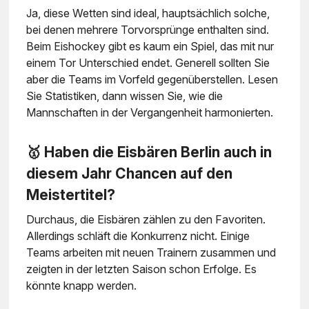
Ja, diese Wetten sind ideal, hauptsächlich solche,
bei denen mehrere Torvorsprünge enthalten sind.
Beim Eishockey gibt es kaum ein Spiel, das mit nur
einem Tor Unterschied endet. Generell sollten Sie
aber die Teams im Vorfeld gegenüberstellen. Lesen
Sie Statistiken, dann wissen Sie, wie die
Mannschaften in der Vergangenheit harmonierten.
🥇 Haben die Eisbären Berlin auch in
diesem Jahr Chancen auf den
Meistertitel?
Durchaus, die Eisbären zählen zu den Favoriten.
Allerdings schläft die Konkurrenz nicht. Einige
Teams arbeiten mit neuen Trainern zusammen und
zeigten in der letzten Saison schon Erfolge. Es
könnte knapp werden.