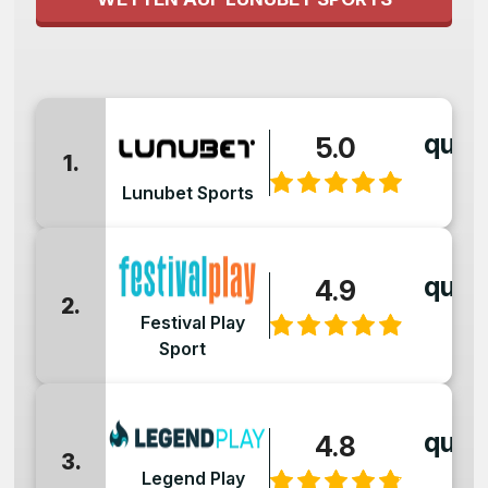
quot
5.0
1.
:
Lunubet Sports
quot
4.9
2.
:
Festival Play
Sport
quot
4.8
3.
:
Legend Play