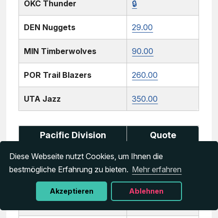
OKC Thunder
🔒
DEN Nuggets
29.00
MIN Timberwolves
90.00
POR Trail Blazers
260.00
UTA Jazz
350.00
Pacific Division
Quote
Diese Webseite nutzt Cookies, um Ihnen die
LAL Lakers
1.83
bestmögliche Erfahrung zu bieten.
Mehr erfahren
GSW Warriors
3.70
Akzeptieren
Ablehnen
PHX Suns
4.50