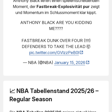
Anthony Black liefert einen spielentscheidenden
Moment, der
Fastbreak-Explosivität pur
zeigt
und
Momentum im Schlussmoment
klar kippt.
ANTHONY BLACK ARE YOU KIDDING
ME????
FASTBREAK DUNK OVER FOUR (!!!!)
DEFENDERS TO TAKE THE LEAD 🤯
pic.twitter.com/GVlzzPeB0l
— NBA (@NBA)
January 15, 2026
📈 NBA Tabellenstand 2025/26 –
Regular Season