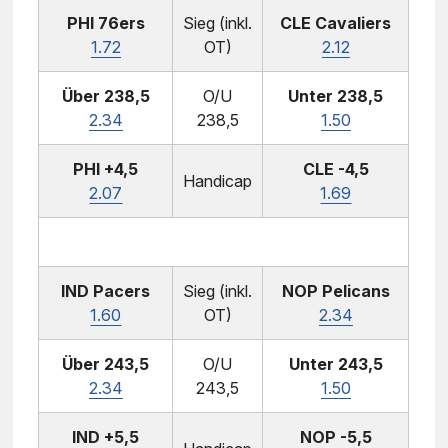
PHI 76ers
Sieg (inkl.
CLE Cavaliers
1.72
OT)
2.12
Über 238,5
O/U
Unter 238,5
2.34
238,5
1.50
PHI +4,5
CLE -4,5
Handicap
2.07
1.69
IND Pacers
Sieg (inkl.
NOP Pelicans
1.60
OT)
2.34
Über 243,5
O/U
Unter 243,5
2.34
243,5
1.50
IND +5,5
NOP -5,5