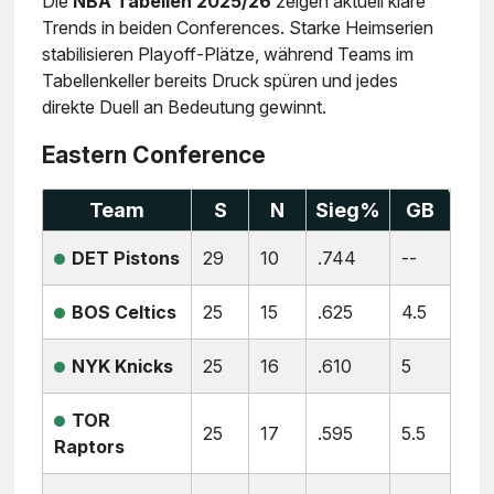
Die
NBA Tabellen 2025/26
zeigen aktuell klare
Trends in beiden Conferences.
Starke Heimserien
stabilisieren Playoff-Plätze, während Teams im
Tabellenkeller bereits Druck spüren und jedes
direkte Duell an Bedeutung gewinnt.
Eastern Conference
Team
S
N
Sieg%
GB
DET Pistons
29
10
.744
--
BOS Celtics
25
15
.625
4.5
NYK Knicks
25
16
.610
5
TOR
25
17
.595
5.5
Raptors