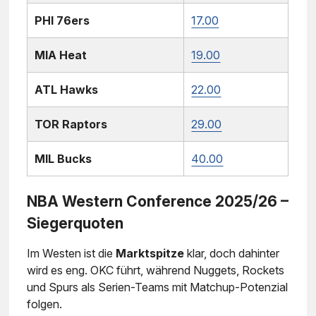
PHI 76ers
17.00
MIA Heat
19.00
ATL Hawks
22.00
TOR Raptors
29.00
MIL Bucks
40.00
NBA Western Conference 2025/26 –
Siegerquoten
Im Westen ist die
Marktspitze
klar, doch dahinter
wird es eng.
OKC
führt, während Nuggets, Rockets
und Spurs als Serien-Teams mit Matchup-Potenzial
folgen.