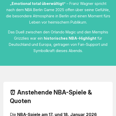
„Emotional total überwältigt“
– Franz Wagner spricht
nach dem NBA Berlin Game 2025 offen über seine Gefühle,
die besondere Atmosphäre in Berlin und
einen Moment fürs
Leben
vor heimischem Publikum.
Das Duell zwischen den Orlando Magic und den Memphis
Grizzlies war ein
historisches NBA-Highlight
für
Deutschland und Europa, getragen von
Fan-Support und
Symbolkraft
dieses Abends.
⏰ Anstehende NBA-Spiele &
Quoten
Die
NBA-Spiele am 17. und 18. Januar 2026