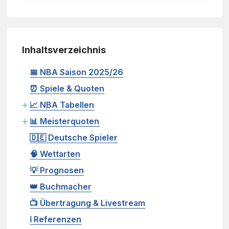
Inhaltsverzeichnis
📅 NBA Saison 2025/26
⏰ Spiele & Quoten
+
📈 NBA Tabellen
+
📊 Meisterquoten
🇩🇪 Deutsche Spieler
🧠 Wettarten
💡 Prognosen
👑 Buchmacher
📺 Übertragung & Livestream
ℹ️ Referenzen