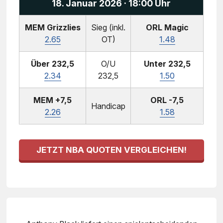
18. Januar 2026 · 18:00 Uhr
MEM Grizzlies
Sieg (inkl.
ORL Magic
2.65
OT)
1.48
Über 232,5
O/U
Unter 232,5
2.34
232,5
1.50
MEM +7,5
ORL -7,5
Handicap
2.26
1.58
JETZT NBA QUOTEN VERGLEICHEN!