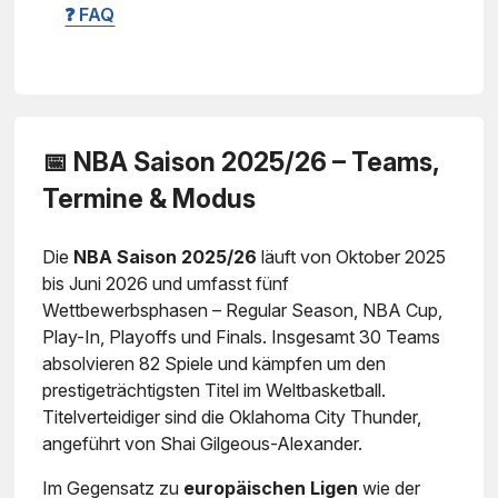
❓ FAQ
📅 NBA Saison 2025/26 – Teams,
Termine & Modus
Die
NBA Saison 2025/26
läuft von
Oktober 2025
bis Juni 2026
und umfasst fünf
Wettbewerbsphasen – Regular Season, NBA Cup,
Play-In, Playoffs und Finals. Insgesamt 30 Teams
absolvieren 82 Spiele und kämpfen um den
prestigeträchtigsten Titel im Weltbasketball.
Titelverteidiger sind die Oklahoma City Thunder,
angeführt von Shai Gilgeous-Alexander.
Im Gegensatz zu
europäischen Ligen
wie der