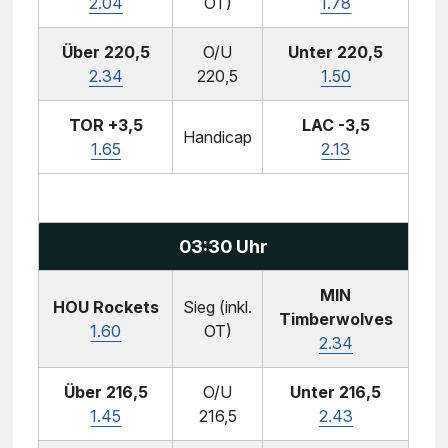
2.04
OT)
1.78
Über 220,5
O/U
Unter 220,5
2.34
220,5
1.50
TOR +3,5
LAC -3,5
Handicap
1.65
2.13
03:30 Uhr
MIN
HOU Rockets
Sieg (inkl.
Timberwolves
1.60
OT)
2.34
Über 216,5
O/U
Unter 216,5
1.45
216,5
2.43