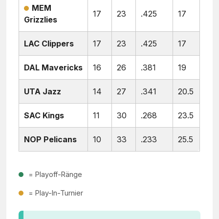
MEM
17
23
.425
17
Grizzlies
LAC Clippers
17
23
.425
17
DAL Mavericks
16
26
.381
19
UTA Jazz
14
27
.341
20.5
SAC Kings
11
30
.268
23.5
NOP Pelicans
10
33
.233
25.5
= Playoff-Ränge
= Play-In-Turnier