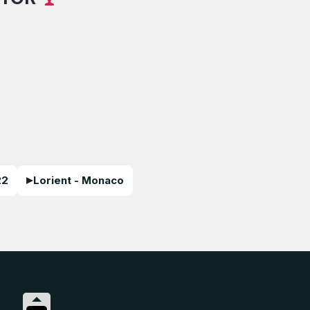
22
Lorient - Monaco