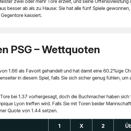
Meister zwei oder mehr Tore erzielt, und seine Offensivleistun
us besser ab als zu Hause: Sie hat alle fünf Spiele gewonnen, 
Gegentore kassiert.
en PSG – Wettquoten
on 1.66 als Favorit gehandelt und hat damit eine 60.2%ige Ch
nseiter in diesem Spiel, falls Sie sich sicher genug fühlen, u
ore bei 1.37 vorhergesagt, doch die Buchmacher haben sich f
que Lyon treffen wird. Falls Sie mit Toren beider Mannschaf
iner Quote von 1.44 setzen.
1
X
2
Üb