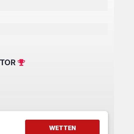
 TOR
WETTEN