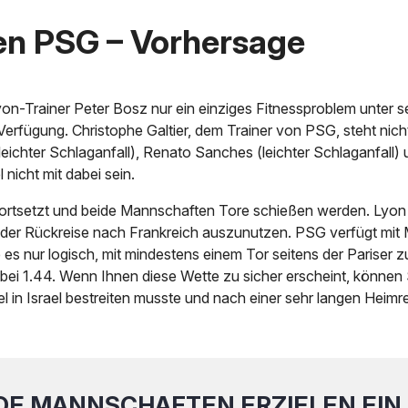
en PSG – Vorhersage
on-Trainer Peter Bosz nur ein einziges Fitnessproblem unter s
r Verfügung. Christophe Galtier, dem Trainer von PSG, steht n
eichter Schlaganfall), Renato Sanches (leichter Schlaganfall
nicht mit dabei sein.
ortsetzt und beide Mannschaften Tore schießen werden. Lyon w
nd der Rückreise nach Frankreich auszunutzen. PSG verfügt mi
e es nur logisch, mit mindestens einem Tor seitens der Pariser z
 bei 1.44. Wenn Ihnen diese Wette zu sicher erscheint, können S
 in Israel bestreiten musste und nach einer sehr langen Heimre
DE MANNSCHAFTEN ERZIELEN EIN