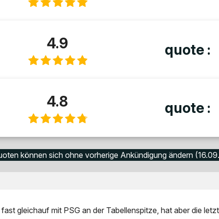
4.9
quote :
4.8
quote :
uoten können sich ohne vorherige Ankündigung ändern (16.09
fast gleichauf mit PSG an der Tabellenspitze, hat aber die let