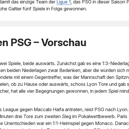
damit das einzige Team der
Ligue 1
, das PSG in dieser Saison
he Galtier fünf Spiele in Folge gewonnen.
en PSG – Vorschau
i Spiele, beide auswärts. Zunächst gab es eine 1:3-Niederlag
n beiden Niederlagen zwar Bedenken, aber die würden sich mi
n endete mit einem Gegentreffer, was der Mannschaft den Spitz
Spielen, ob zu Hause oder auswärts, schoss Lyon Tore und gab
cher, hat alle vier Begegnungen gewonnen, in jedem Spiel mind
s League gegen Maccabi Haifa antraten, reist PSG nach Lyon. 
f Minuten drei Tore zum zweiten Sieg im Pokalwettbewerb. Paris 
ge Unentschieden war ein 1:1-Heimspiel gegen Monaco. Dana