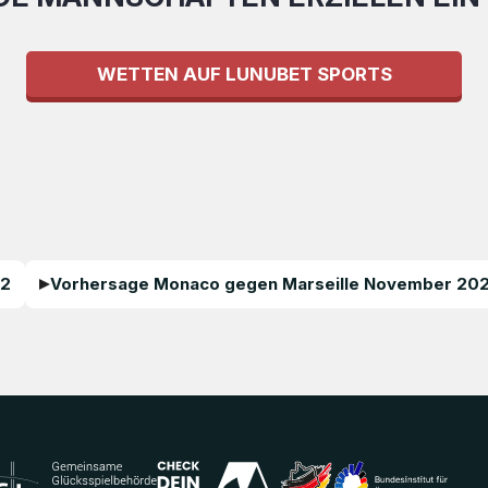
WETTEN AUF LUNUBET SPORTS
22
Vorhersage Monaco gegen Marseille November 20