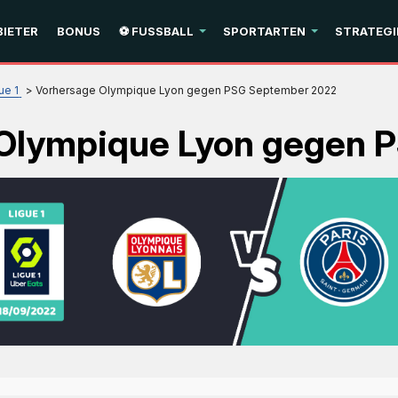
IETER
BONUS
⚽ FUSSBALL
SPORTARTEN
STRATEGI
ue 1
Vorhersage Olympique Lyon gegen PSG September 2022
 Olympique Lyon gegen 