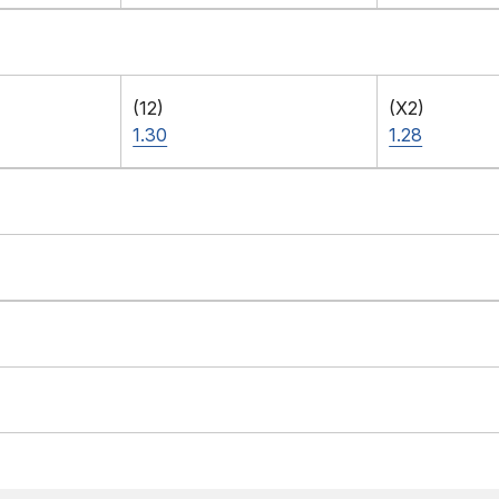
(12)
(X2)
1.30
1.28