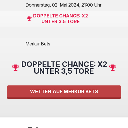
Donnerstag, 02. Mai 2024, 21:00 Uhr
DOPPELTE CHANCE: X2
UNTER 3,5 TORE
Merkur Bets
DOPPELTE CHANCE: X2
UNTER 3,5 TORE
WETTEN AUF MERKUR BETS