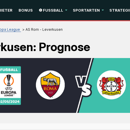
IETER
BONUS
⚽ FUSSBALL
SPORTARTEN
STRATEGI
ropa League
AS Rom - Leverkusen
kusen: Prognose