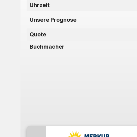
Uhrzeit
Unsere Prognose
Quote
Buchmacher