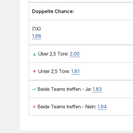
Doppelte Chance:
(1X)
1.68
▲
Über 2,5 Tore:
2.00
▼
Unter 2,5 Tore:
1.81
✓
Beide Teams treffen - Ja:
1.83
✗
Beide Teams treffen - Nein:
1.94