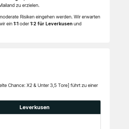
Mailand zu erzielen.
 moderate Risiken eingehen werden. Wir erwarten
wir ein
1:1
oder
1:2 für Leverkusen
und
te Chance: X2 & Unter 3,5 Tore] führt zu einer
Leverkusen