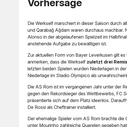
Vorhersage
Die Werkself marschiert in dieser Saison durch
und Qarabağ Ağdam waren durchaus machbar. N
Alonso in der abgelaufenen Spielzeit im Halbfina
anstehende Aufgabe zu bewältigen ist.
Zur aktuellen Form von Bayer Leverkusen gilt es
anmerken, dass die Werkself
zuletzt drei Remi
letzten beiden Spielen wurden Niederlagen in der
Niederlage im Stadio Olympico als unwahrscheinl
Die AS Rom ist im vergangenen Jahr unter der R
gegen den Rekordsieger des Wettbewerbs, FC Sevi
präsentierte sich auf dem Platz ideenlos. Darauf
De Rossi als Cheftrainer installiert.
Der ehemalige Spieler vom AS Rom brachte die G
unter Mourinho zahlreiche Querelen gegeben hat