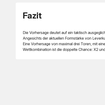
Fazit
Die Vorhersage deutet auf ein taktisch ausgegl
Angesichts der aktuellen Formstärke von Leverk
Eine Vorhersage von maximal drei Toren, mit ein
Wettkombination ist die doppelte Chance: X2 und