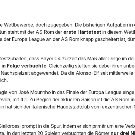
 alle Wettbewerbe, doch zugegeben: Die bisherigen Aufgaben 
un steht mit der AS Rom der
erste Härtetest
in diesem Wett
le der Europa League an der AS Rom knapp gescheitert ist, dürf
 festzuhalten, dass Bayer 04 zurzeit das Maß aller Dinge im d
s in Folge verbuchte
. Gleichzeitig stellten sie dabei ihren un
 Nachspielzeit abgewendet. Da die Alonso-Elf seit mittlerweile 
ich.
egie von José Mourinho in das Finale der Europa League einge
lla, mit 4:1. Zu Beginn der aktuellen Saison ist die AS Rom
i
hin hat sich der italienische Hauptstadtclub vom exzentrischen
iallorossi prompt in die Spur, indem er sich primär um eine 
te. In den letzten 20 Spielen verbuchten die Römer
nur drei 