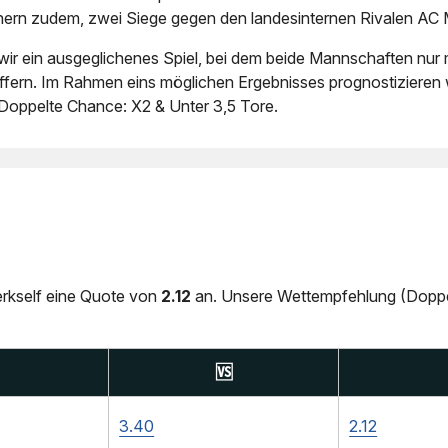
lienern zudem, zwei Siege gegen den landesinternen Rivalen AC 
wir ein ausgeglichenes Spiel, bei dem beide Mannschaften nur
reffern. Im Rahmen eins möglichen Ergebnisses prognostizieren 
Doppelte Chance: X2 & Unter 3,5 Tore.
erkself eine Quote von
2.12
an. Unsere Wettempfehlung (Doppel
🆚
3.40
2.12