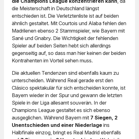
die Champions League konzentrieren kann
, da
die Meisterschaft in Deutschland längst
entschieden ist. Die Verletztenliste ist auf beiden
ähnlich gestaltet. Mit Courtois und Alaba fehlen den
Madrilenen ebenso 2 Stammspieler, wie Bayern mit
Sané und Gnabry. Die Wichtigkeit der fehlenden
Spieler auf beiden Seiten hebt sich allerdings
gegenseitig auf, so dass man hier keinen der beiden
Kontrahenten im Vorteil sehen muss.
Die aktuellen Tendenzen sind ebenfalls kaum zu
unterscheiden. Während Real gerade erst den
Clásico spektakulär für sich entscheiden konnte, ist
Bayern wieder in der Spur und gewann die letzten
Spiele in der Liga allesamt souverän. In der
Champions League gestaltet es sich ebenso
ausgeglichen. Während Bayern mit
7 Siegen, 2
Unentschieden und einer Niederlage
ins
Halbfinale einzog, bringt es Real Madrid ebenfalls