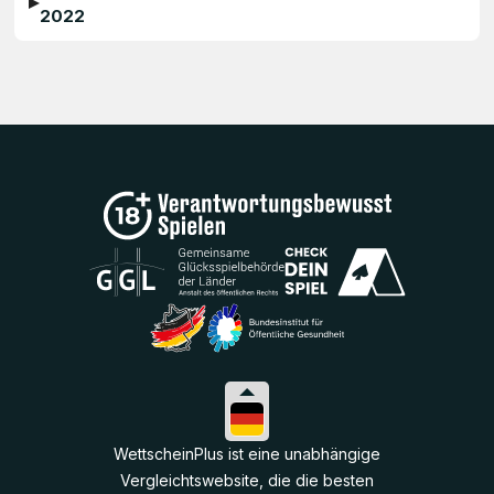
2022
WettscheinPlus ist eine unabhängige
Vergleichtswebsite, die die besten