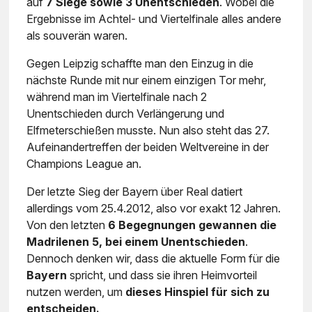
auf
7 Siege sowie 3 Unentschieden
. Wobei die
Ergebnisse im Achtel- und Viertelfinale alles andere
als souverän waren.
Gegen Leipzig schaffte man den Einzug in die
nächste Runde mit nur einem einzigen Tor mehr,
während man im Viertelfinale nach 2
Unentschieden durch Verlängerung und
Elfmeterschießen musste. Nun also steht das 27.
Aufeinandertreffen der beiden Weltvereine in der
Champions League an.
Der letzte Sieg der Bayern über Real datiert
allerdings vom 25.4.2012, also vor exakt 12 Jahren.
Von den letzten
6 Begegnungen gewannen die
Madrilenen 5, bei einem Unentschieden
.
Dennoch denken wir, dass die aktuelle Form für die
Bayern
spricht, und dass sie ihren Heimvorteil
nutzen werden, um
dieses Hinspiel für sich zu
entscheiden.