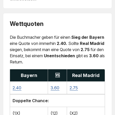
Wettquoten
Die Buchmacher geben für einen
Sieg der Bayern
eine Quote von immerhin
2.40.
Sollte
Real Madrid
siegen, bekommt man eine Quote von
2.75
für den
Einsatz, bei einem
Unentschieden
gibt es
3.60
als
Return.
Bayern
🆚
Real Madrid
2.40
3.60
2.75
Doppelte Chance:
(1X)
(12)
(X2)