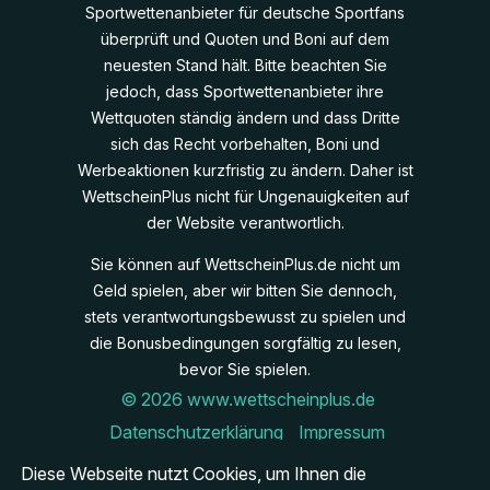
Sportwettenanbieter für deutsche Sportfans
überprüft und Quoten und Boni auf dem
neuesten Stand hält. Bitte beachten Sie
jedoch, dass Sportwettenanbieter ihre
Wettquoten ständig ändern und dass Dritte
sich das Recht vorbehalten, Boni und
Werbeaktionen kurzfristig zu ändern. Daher ist
WettscheinPlus nicht für Ungenauigkeiten auf
der Website verantwortlich.
Sie können auf WettscheinPlus.de nicht um
Geld spielen, aber wir bitten Sie dennoch,
stets verantwortungsbewusst zu spielen und
die Bonusbedingungen sorgfältig zu lesen,
bevor Sie spielen.
© 2026 www.wettscheinplus.de
Datenschutzerklärung
Impressum
Cookies
Diese Webseite nutzt Cookies, um Ihnen die