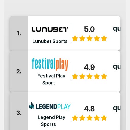
quot
5.0
1.
:
Lunubet Sports
quot
4.9
2.
:
Festival Play
Sport
quot
4.8
3.
:
Legend Play
Sports