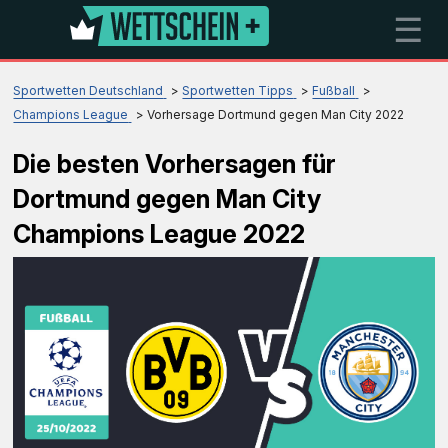
☰
Sportwetten Deutschland
Sportwetten Tipps
Fußball
Champions League
Vorhersage Dortmund gegen Man City 2022
Die besten Vorhersagen für
Dortmund gegen Man City
Champions League 2022