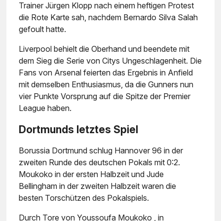
Trainer Jürgen Klopp nach einem heftigen Protest
die Rote Karte sah, nachdem Bernardo Silva Salah
gefoult hatte.
Liverpool behielt die Oberhand und beendete mit
dem Sieg die Serie von Citys Ungeschlagenheit. Die
Fans von Arsenal feierten das Ergebnis in Anfield
mit demselben Enthusiasmus, da die Gunners nun
vier Punkte Vorsprung auf die Spitze der Premier
League haben.
Dortmunds letztes Spiel
Borussia Dortmund schlug Hannover 96 in der
zweiten Runde des deutschen Pokals mit 0:2.
Moukoko in der ersten Halbzeit und Jude
Bellingham in der zweiten Halbzeit waren die
besten Torschützen des Pokalspiels.
Durch Tore von Youssoufa Moukoko , in