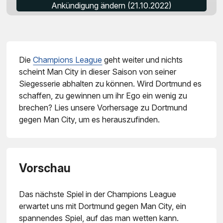
Ankündigung ändern (21.10.2022)
Die
Champions League
geht weiter und nichts
scheint Man City in dieser Saison von seiner
Siegesserie abhalten zu können. Wird Dortmund es
schaffen, zu gewinnen um ihr Ego ein wenig zu
brechen? Lies unsere Vorhersage zu Dortmund
gegen Man City, um es herauszufinden.
Vorschau
Das nächste Spiel in der Champions League
erwartet uns mit Dortmund gegen Man City, ein
spannendes Spiel, auf das man wetten kann.