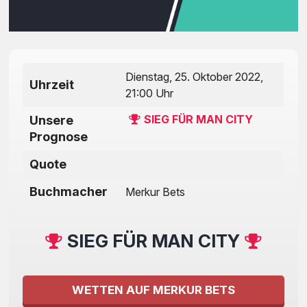
Dienstag, 25. Oktober 2022,
Uhrzeit
21:00 Uhr
SIEG FÜR MAN CITY
Unsere
Prognose
Quote
Buchmacher
Merkur Bets
SIEG FÜR MAN CITY
WETTEN AUF MERKUR BETS