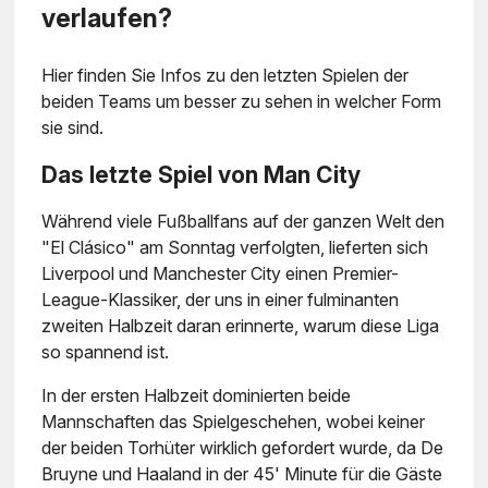
verlaufen?
Hier finden Sie Infos zu den letzten Spielen der
beiden Teams um besser zu sehen in welcher Form
sie sind.
Das letzte Spiel von Man City
Während viele Fußballfans auf der ganzen Welt den
"El Clásico" am Sonntag verfolgten, lieferten sich
Liverpool und Manchester City einen Premier-
League-Klassiker, der uns in einer fulminanten
zweiten Halbzeit daran erinnerte, warum diese Liga
so spannend ist.
In der ersten Halbzeit dominierten beide
Mannschaften das Spielgeschehen, wobei keiner
der beiden Torhüter wirklich gefordert wurde, da De
Bruyne und Haaland in der 45' Minute für die Gäste