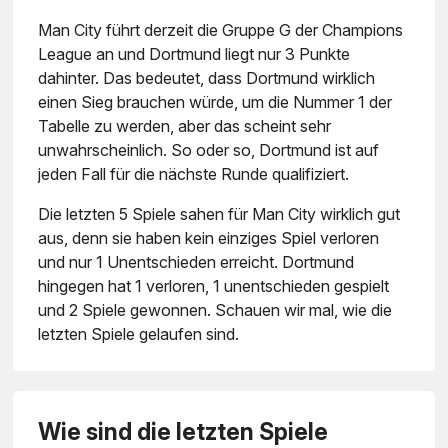
Man City führt derzeit die Gruppe G der Champions
League an und Dortmund liegt nur 3 Punkte
dahinter. Das bedeutet, dass Dortmund wirklich
einen Sieg brauchen würde, um die Nummer 1 der
Tabelle zu werden, aber das scheint sehr
unwahrscheinlich. So oder so, Dortmund ist auf
jeden Fall für die nächste Runde qualifiziert.
Die letzten 5 Spiele sahen für Man City wirklich gut
aus, denn sie haben kein einziges Spiel verloren
und nur 1 Unentschieden erreicht. Dortmund
hingegen hat 1 verloren, 1 unentschieden gespielt
und 2 Spiele gewonnen. Schauen wir mal, wie die
letzten Spiele gelaufen sind.
Wie sind die letzten Spiele