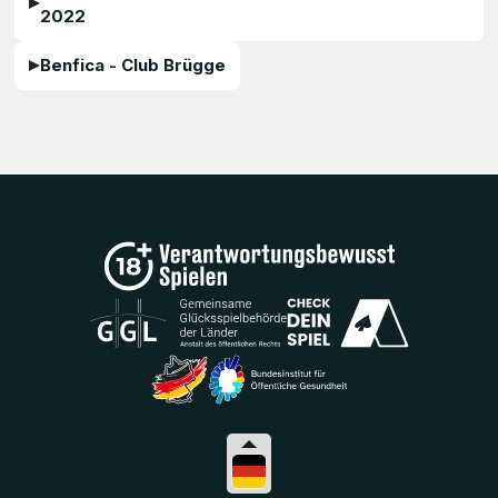
2022
Benfica - Club Brügge