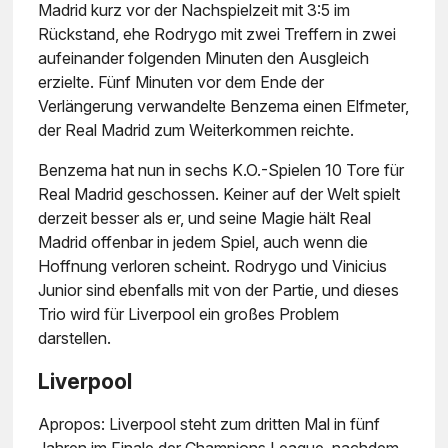
Madrid kurz vor der Nachspielzeit mit 3:5 im
Rückstand, ehe Rodrygo mit zwei Treffern in zwei
aufeinander folgenden Minuten den Ausgleich
erzielte. Fünf Minuten vor dem Ende der
Verlängerung verwandelte Benzema einen Elfmeter,
der Real Madrid zum Weiterkommen reichte.
Benzema hat nun in sechs K.O.-Spielen 10 Tore für
Real Madrid geschossen. Keiner auf der Welt spielt
derzeit besser als er, und seine Magie hält Real
Madrid offenbar in jedem Spiel, auch wenn die
Hoffnung verloren scheint. Rodrygo und Vinicius
Junior sind ebenfalls mit von der Partie, und dieses
Trio wird für Liverpool ein großes Problem
darstellen.
Liverpool
Apropos: Liverpool steht zum dritten Mal in fünf
Jahren im Finale der Champions League, nachdem