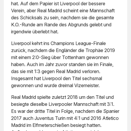
hat. Auf dem Papier ist Liverpool der bessere
Verein, aber Real Madrid scheint eine Mannschaft
des Schicksals zu sein, nachdem sie die gesamte
K.O.-Runde am Rande des Abgrunds gelebt und
irgendwie überlebt hat.
Liverpool kehrt ins Champions League-Finale
zurück, nachdem die Engländer die Trophäe 2019
mit einem 2:0-Sieg über Tottenham gewonnen
haben. Auch im Jahr zuvor standen sie im Finale,
das sie mit 1:3 gegen Real Madrid verloren.
Insgesamt hat Liverpool den Titel sechsmal
gewonnen und wurde dreimal Vizemeister.
Real Madrid spielte zuletzt 2018 um den Titel und
besiegte dieselbe Liverpooler Mannschaft mit 3:1.
Es war der dritte Titel in Folge, nachdem die Spanier
2017 auch Juventus Turin mit 4:1 und 2016 Atletico
Madrid im Elfmeterschießen besiegt hatten.