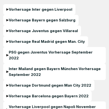
Vorhersage Inter gegen Liverpool
Vorhersage Bayern gegen Salzburg
Vorhersage Juventus gegen Villareal
Vorhersage Real Madrid gegen Man. City
PSG gegen Juventus Vorhersage September
2022
Inter Mailand gegen Bayern München Vorhersage
September 2022
Vorhersage Dortmund gegen Man City 2022
Vorhersage Barcelona gegen Bayern 2022
Vorhersage Liverpool gegen Napoli November