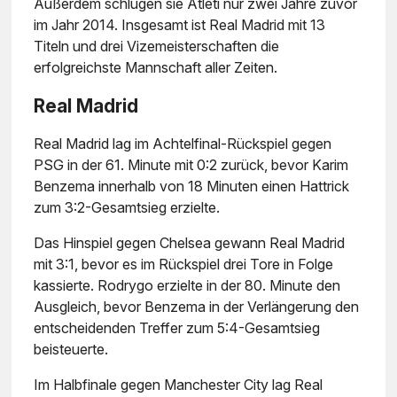
Außerdem schlugen sie Atleti nur zwei Jahre zuvor
im Jahr 2014. Insgesamt ist Real Madrid mit 13
Titeln und drei Vizemeisterschaften die
erfolgreichste Mannschaft aller Zeiten.
Real Madrid
Real Madrid lag im Achtelfinal-Rückspiel gegen
PSG in der 61. Minute mit 0:2 zurück, bevor Karim
Benzema innerhalb von 18 Minuten einen Hattrick
zum 3:2-Gesamtsieg erzielte.
Das Hinspiel gegen Chelsea gewann Real Madrid
mit 3:1, bevor es im Rückspiel drei Tore in Folge
kassierte. Rodrygo erzielte in der 80. Minute den
Ausgleich, bevor Benzema in der Verlängerung den
entscheidenden Treffer zum 5:4-Gesamtsieg
beisteuerte.
Im Halbfinale gegen Manchester City lag Real