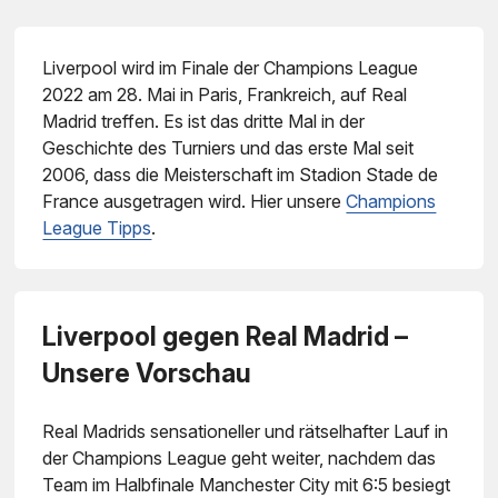
Liverpool wird im Finale der Champions League
2022 am 28. Mai in Paris, Frankreich, auf Real
Madrid treffen. Es ist das dritte Mal in der
Geschichte des Turniers und das erste Mal seit
2006, dass die Meisterschaft im Stadion Stade de
France ausgetragen wird. Hier unsere
Champions
League Tipps
.
Liverpool gegen Real Madrid –
Unsere Vorschau
Real Madrids sensationeller und rätselhafter Lauf in
der Champions League geht weiter, nachdem das
Team im Halbfinale Manchester City mit 6:5 besiegt