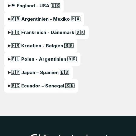
🏴󠁧󠁢󠁥󠁮󠁧󠁿 England - USA 🇺🇸
🇦🇷 Argentinien - Mexiko 🇲🇽
🇫🇷 Frankreich - Dänemark 🇩🇰
🇭🇷 Kroatien - Belgien 🇧🇪
🇵🇱 Polen - Argentinien 🇦🇷
🇯🇵 Japan – Spanien 🇪🇸
🇪🇨 Ecuador – Senegal 🇸🇳