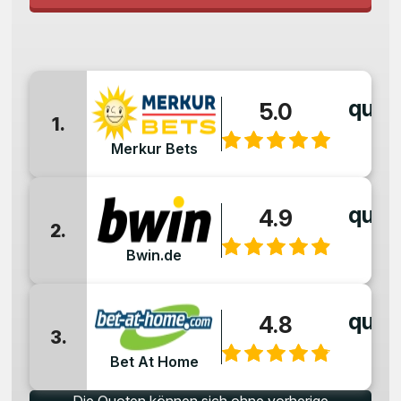
quot
5.0
1.
:
Merkur Bets
quot
4.9
2.
:
Bwin.de
quot
4.8
3.
:
Bet At Home