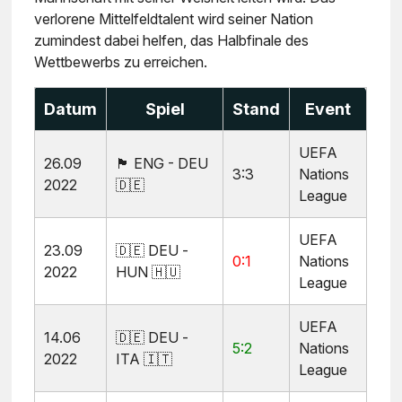
verlorene Mittelfeldtalent wird seiner Nation
zumindest dabei helfen, das Halbfinale des
Wettbewerbs zu erreichen.
Datum
Spiel
Stand
Event
UEFA
26.09
🏴󠁧󠁢󠁥󠁮󠁧󠁿 ENG - DEU
3:3
Nations
2022
🇩🇪
League
UEFA
23.09
🇩🇪 DEU -
0:1
Nations
2022
HUN 🇭🇺
League
UEFA
14.06
🇩🇪 DEU -
5:2
Nations
2022
ITA 🇮🇹
League