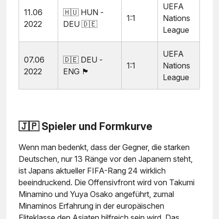
UEFA
11.06
🇭🇺 HUN -
1:1
Nations
2022
DEU 🇩🇪
League
UEFA
07.06
🇩🇪 DEU -
1:1
Nations
2022
ENG 🏴󠁧󠁢󠁥󠁮󠁧󠁿
League
🇯🇵 Spieler und Formkurve
Wenn man bedenkt, dass der Gegner, die starken
Deutschen, nur 13 Ränge vor den Japanern steht,
ist Japans aktueller FIFA-Rang 24 wirklich
beeindruckend. Die Offensivfront wird von Takumi
Minamino und Yuya Osako angeführt, zumal
Minaminos Erfahrung in der europäischen
Eliteklasse den Asiaten hilfreich sein wird. Das