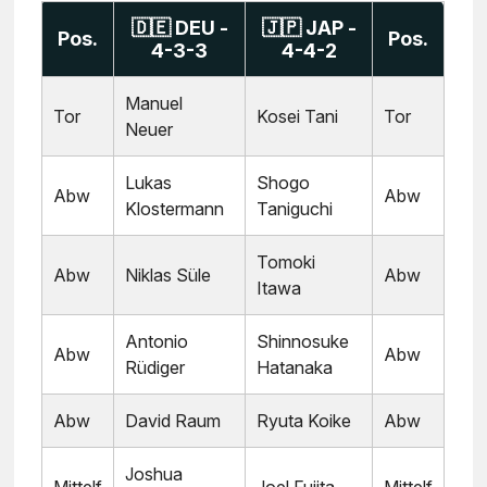
🇩🇪 DEU -
🇯🇵 JAP -
Pos.
Pos.
4-3-3
4-4-2
Manuel
Tor
Kosei Tani
Tor
Neuer
Lukas
Shogo
Abw
Abw
Klostermann
Taniguchi
Tomoki
Abw
Niklas Süle
Abw
Itawa
Antonio
Shinnosuke
Abw
Abw
Rüdiger
Hatanaka
Abw
David Raum
Ryuta Koike
Abw
Joshua
Mittelf
Joel Fujita
Mittelf