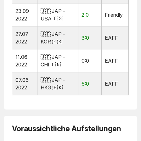
23.09
🇯🇵 JAP -
2:0
Friendly
2022
USA 🇺🇸
27.07
🇯🇵 JAP -
3:0
EAFF
2022
KOR 🇰🇷
11.06
🇯🇵 JAP -
0:0
EAFF
2022
CHI 🇨🇳
07.06
🇯🇵 JAP -
6:0
EAFF
2022
HKG 🇭🇰
Voraussichtliche Aufstellungen