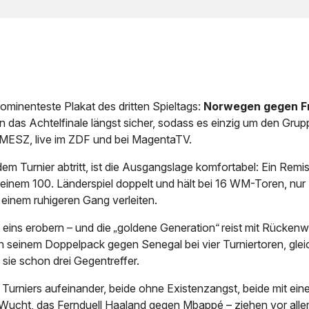
rominenteste Plakat des dritten Spieltags:
Norwegen gegen F
as Achtelfinale längst sicher, sodass es einzig um den Grupp
hr MESZ, live im ZDF und bei MagentaTV.
em Turnier abtritt, ist die Ausgangslage komfortabel: Ein Re
seinem 100. Länderspiel doppelt und hält bei 16 WM-Toren, nur 
 einem ruhigeren Gang verleiten
.
eins erobern – und die
„goldene Generation“
reist mit Rückenw
ch seinem Doppelpack gegen Senegal bei vier Turniertoren, gl
 sie schon drei Gegentreffer.
 Turniers aufeinander, beide ohne Existenzangst, beide mit ei
Wucht, das Fernduell Haaland gegen Mbappé – ziehen vor alle