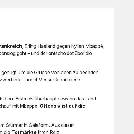
rankreich
, Erling Haaland gegen Kylian Mbappé,
ensieg geht – und der entscheidet über die
mis genügt, um die Gruppe von oben zu beenden.
zwei hinter Lionel Messi.
Genau diese
ind an. Erstmals überhaupt gewann das Land
eichauf mit Mbappé.
Offensiv ist auf die
nem Stürmer in Galaform.
Aus dieser
m die
Tormärkte
ihren Reiz.