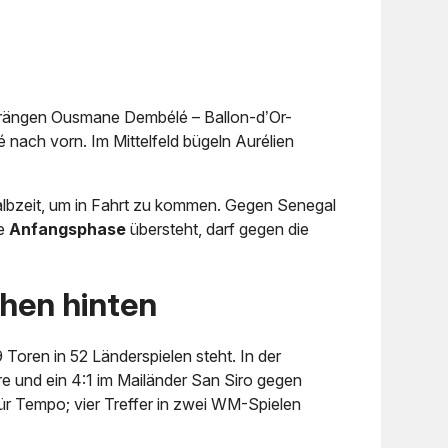
, drängen Ousmane Dembélé – Ballon-d’Or-
ué nach vorn.
Im Mittelfeld bügeln Aurélien
albzeit, um in Fahrt zu kommen
. Gegen Senegal
ie
Anfangsphase
übersteht, darf gegen die
hen hinten
9 Toren in 52 Länderspielen steht. In der
re und ein 4:1 im Mailänder San Siro gegen
für Tempo
; vier Treffer in zwei WM-Spielen