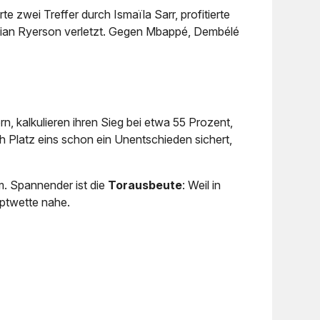
e zwei Treffer durch Ismaïla Sarr, profitierte
ian Ryerson verletzt.
Gegen Mbappé, Dembélé
n, kalkulieren ihren Sieg bei etwa 55 Prozent,
h Platz eins schon ein Unentschieden sichert,
m. Spannender ist die
Torausbeute
: Weil in
ptwette nahe.