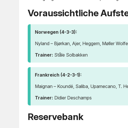
Voraussichtliche Aufst
Norwegen (4-3-3):
Nyland – Bjørkan, Ajer, Heggem, Møller Wolf
Trainer:
Ståle Solbakken
Frankreich (4-2-3-1):
Maignan – Koundé, Saliba, Upamecano, T. H
Trainer:
Didier Deschamps
Reservebank