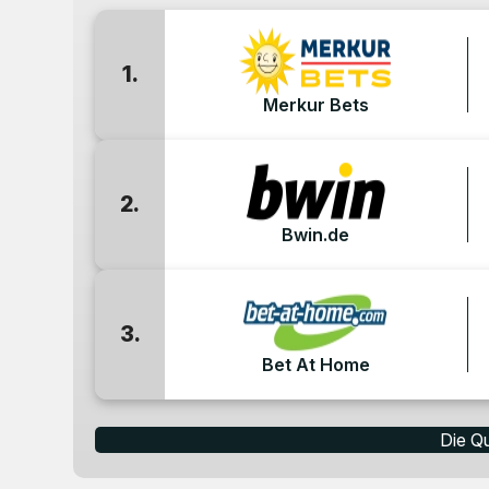
1.
Merkur Bets
2.
Bwin.de
3.
Bet At Home
Die Q