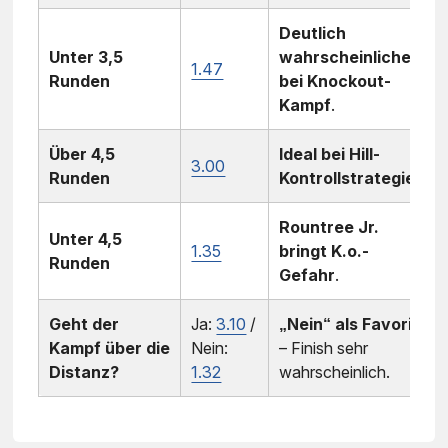
Deutlich
Unter 3,5
wahrscheinlicher
1.47
Runden
bei Knockout-
Kampf
.
Über 4,5
Ideal bei Hill-
3.00
Runden
Kontrollstrategie
.
Rountree Jr.
Unter 4,5
1.35
bringt K.o.-
Runden
Gefahr
.
Geht der
Ja:
3.10
/
„Nein“ als Favorit
Kampf über die
Nein:
– Finish sehr
Distanz?
1.32
wahrscheinlich.