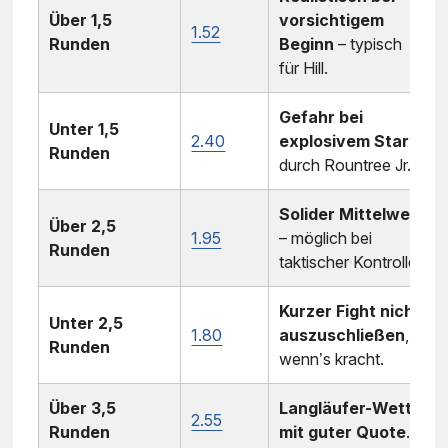
Über 1,5
vorsichtigem
1.52
Runden
Beginn
– typisch
für Hill.
Gefahr bei
Unter 1,5
2.40
explosivem Start
Runden
durch Rountree Jr.
Solider Mittelwert
Über 2,5
1.95
– möglich bei
Runden
taktischer Kontrolle.
Kurzer Fight nicht
Unter 2,5
1.80
auszuschließen
,
Runden
wenn’s kracht.
Über 3,5
Langläufer-Wette
2.55
Runden
mit guter Quote
.