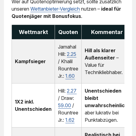
Wer auf Quotenoptimierung setzt, sollte zusätzlich
unseren
Wettanbieter-Vergleich
nutzen –
ideal für
Quotenjäger mit Bonusfokus
.
Wettmarkt
Quoten
Kommentar
Jamahal
Hill als klarer
Hill:
2.25
Außenseiter
–
Kampfsieger
/ Khalil
Value für
Rountree
Technikliebhaber.
Jr.:
1.60
Hill:
2.27
Unentschieden
/ Draw:
bleibt
1X2 inkl.
59.00
/
unwahrscheinlich
,
Unentschieden
Rountree
aber lukrativ bei
Jr.:
1.62
Punktabzügen.
Realistisch bei