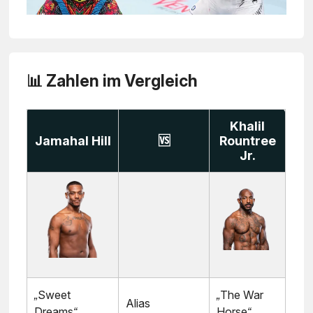
📊 Zahlen im Vergleich
Khalil
Jamahal Hill
🆚
Rountree
Jr.
„Sweet
„The War
Alias
Dreams“
Horse“