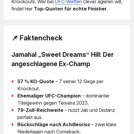
Knockouts. Wer bei
UFC-Wetten
clever agieren will,
findet hier
Top-Quoten für echte Finisher
.
📌 Faktencheck
Jamahal „Sweet Dreams“ Hill: Der
angeschlagene Ex-Champ
57 % KO-Quote
– 7 seiner 12 Siege per
Knockout.
Ehemaliger UFC-Champion
– dominanter
Titelgewinn gegen Teixeira 2023.
79-Zoll-Reichweite
– nutzt Jab und Distanz
perfekt aus.
Rückschläge nach Achillesriss
– zwei klare
Niederlagen nach Comeback.