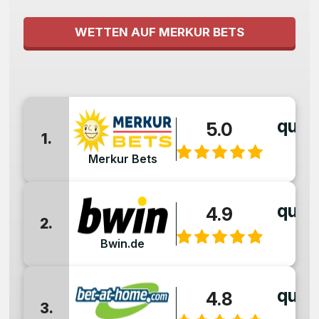
WETTEN AUF MERKUR BETS
quot
5.0
1.
:
Merkur Bets
quot
4.9
2.
:
Bwin.de
quot
4.8
3.