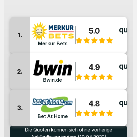
quot
5.0
1.
:
Merkur Bets
quot
4.9
2.
:
Bwin.de
quot
4.8
3.
:
Bet At Home
Die Quoten können sich ohne vorherige