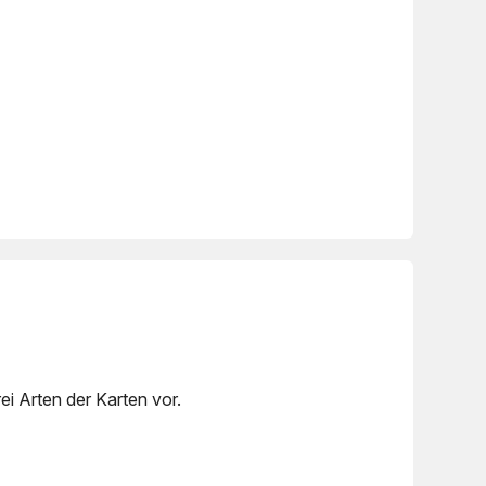
ei Arten der Karten vor.