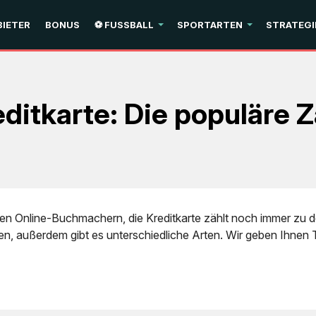
IETER
BONUS
⚽ FUSSBALL
SPORTARTEN
STRATEGI
editkarte: Die populäre
en Online-Buchmachern, die Kreditkarte zählt noch immer zu 
n, außerdem gibt es unterschiedliche Arten. Wir geben Ihnen 