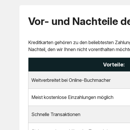
Vor- und Nachteile d
Kreditkarten gehören zu den beliebtesten Zahlu
Nachteil, den wir Ihnen nicht vorenthalten möch
Vorteile:
Weitverbreitet bei Online-Buchmacher
Meist kostenlose Einzahlungen möglich
Schnelle Transaktionen