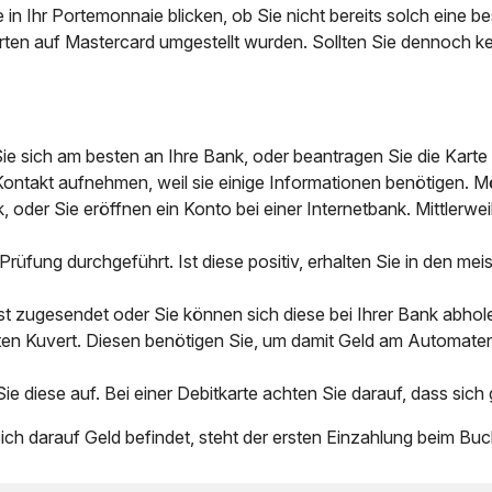
 in Ihr Portemonnaie blicken, ob Sie nicht bereits solch eine be
arten auf Mastercard umgestellt wurden. Sollten Sie dennoch ke
e sich am besten an Ihre Bank, oder beantragen Sie die Karte d
ntakt aufnehmen, weil sie einige Informationen benötigen. Mö
er Sie eröffnen ein Konto bei einer Internetbank. Mittlerweile
Prüfung durchgeführt. Ist diese positiv, erhalten Sie in den mei
st zugesendet oder Sie können sich diese bei Ihrer Bank abhol
aten Kuvert. Diesen benötigen Sie, um damit Geld am Automa
Sie diese auf. Bei einer Debitkarte achten Sie darauf, dass si
sich darauf Geld befindet, steht der ersten Einzahlung beim B