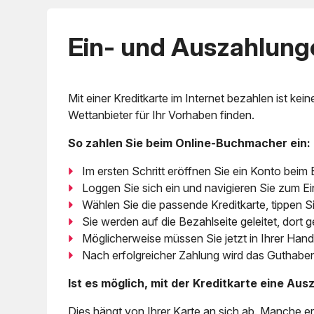
Ein- und Auszahlun
Mit einer Kreditkarte im Internet bezahlen ist k
Wettanbieter für Ihr Vorhaben finden.
So zahlen Sie beim Online-Buchmacher ein:
Im ersten Schritt eröffnen Sie ein Konto bei
Loggen Sie sich ein und navigieren Sie zum E
Wählen Sie die passende Kreditkarte, tippen 
Sie werden auf die Bezahlseite geleitet, dort 
Möglicherweise müssen Sie jetzt in Ihrer Han
Nach erfolgreicher Zahlung wird das Guthab
Ist es möglich, mit der Kreditkarte eine A
Dies hängt von Ihrer Karte an sich ab. Manche er