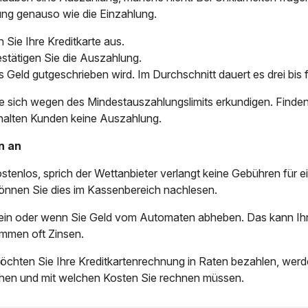
lung genauso wie die Einzahlung.
Sie Ihre Kreditkarte aus.
stätigen Sie die Auszahlung.
s Geld gutgeschrieben wird. Im Durchschnitt dauert es drei bis
e sich wegen des Mindestauszahlungslimits erkundigen. Finden
halten Kunden keine Auszahlung.
n an
tenlos, sprich der Wettanbieter verlangt keine Gebühren für ei
önnen Sie dies im Kassenbereich nachlesen.
en sein oder wenn Sie Geld vom Automaten abheben. Das kann 
ommen oft Zinsen.
 Möchten Sie Ihre Kreditkartenrechnung in Raten bezahlen, wer
tehen und mit welchen Kosten Sie rechnen müssen.