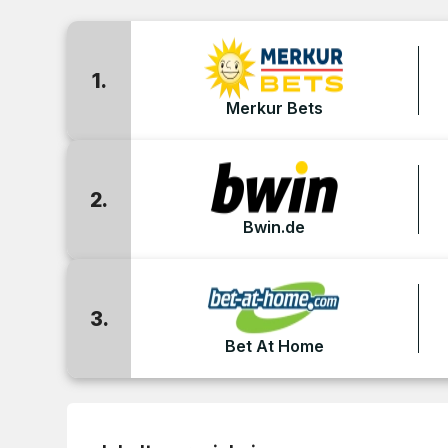
1.
Merkur Bets
2.
Bwin.de
3.
Bet At Home