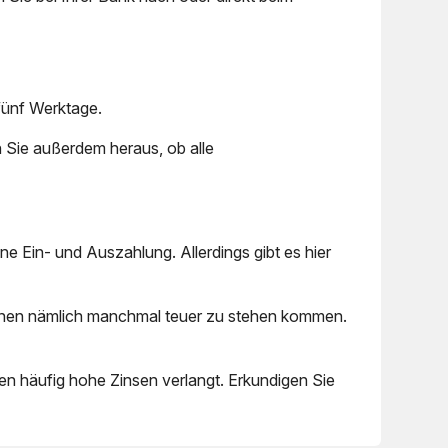
 fünf Werktage.
 Sie außerdem heraus, ob alle
ne Ein- und Auszahlung. Allerdings gibt es hier
Ihnen nämlich manchmal teuer zu stehen kommen.
den häufig hohe Zinsen verlangt. Erkundigen Sie