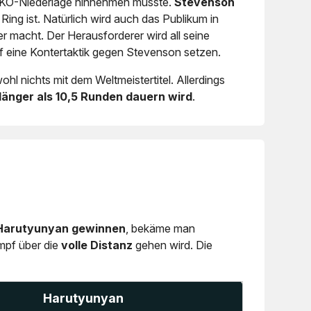
ne KO-Niederlage hinnehmen musste.
Stevenson
ing ist. Natürlich wird auch das Publikum in
 macht. Der Herausforderer wird all seine
uf eine Kontertaktik gegen Stevenson setzen.
l nichts mit dem Weltmeistertitel. Allerdings
länger als 10,5 Runden dauern wird
.
Harutyunyan gewinnen
, bekäme man
mpf über die
volle Distanz
gehen wird. Die
Harutyunyan