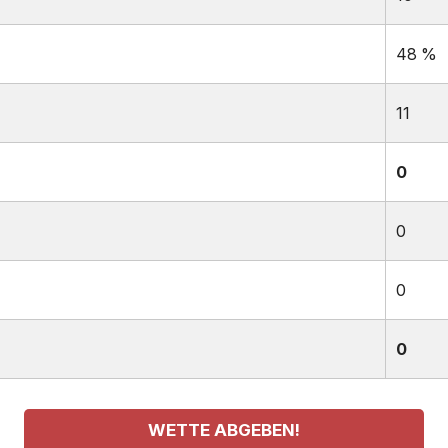
48 %
11
0
0
0
0
WETTE ABGEBEN!