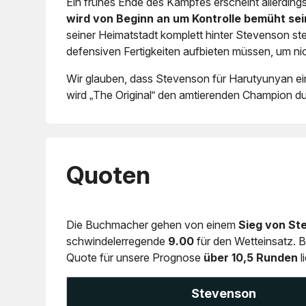
Ein frühes Ende des Kampfes erscheint allerding
wird von Beginn an um Kontrolle bemüht sei
seiner Heimatstadt komplett hinter Stevenson st
defensiven Fertigkeiten aufbieten müssen, um ni
Wir glauben, dass Stevenson für Harutyunyan einf
wird „The Original“ den amtierenden Champion d
Quoten
Die Buchmacher gehen von einem
Sieg von St
schwindelerregende
9.00
für den Wetteinsatz. 
Quote für unsere Prognose
über 10,5 Runden
l
Stevenson