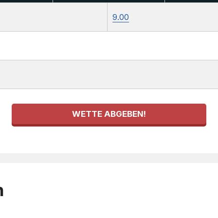
9.00
WETTE ABGEBEN!
h