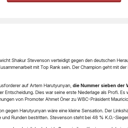
ht Shakur Stevenson verteidigt gegen den deutschen Heraus
n Zusammenarbeit mit Top Rank sein. Der Champion geht mit de
ausforderer auf Artem Harutyunyan,
die Nummer sieben der
er Entscheidung. Dies war seine erste Niederlage als Profi. E
hungen von Promoter Ahmet Öner zu WBC-Präsident Maurici
on gegen Harutyunyan wäre eine kleine Sensation. Der Linkshä
fe und Runden bestritten. Stevenson steht bei 48 % K.O.-Sieg