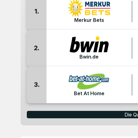
1.
Merkur Bets
2.
Bwin.de
3.
Bet At Home
Die Q