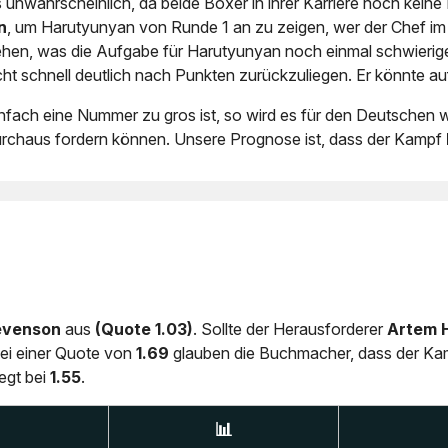
s unwahrscheinlich, da beide Boxer in ihrer Karriere noch kei
n
, um Harutyunyan von Runde 1 an zu zeigen, wer der Chef im R
ehen, was die Aufgabe für Harutyunyan noch einmal schwieriger
cht schnell deutlich nach Punkten zurückzuliegen. Er könnte a
ach eine Nummer zu gros ist, so wird es für den Deutschen woh
urchaus fordern können. Unsere Prognose ist, dass der Kampf
evenson
aus
(Quote 1.03)
. Sollte der Herausforderer
Artem 
Bei einer Quote von
1.69
glauben die Buchmacher, dass der Ka
iegt bei
1.55
.
📊