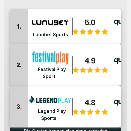
quot
5.0
1.
:
Lunubet Sports
quot
4.9
2.
:
Festival Play
Sport
quot
4.8
3.
:
Legend Play
Sports