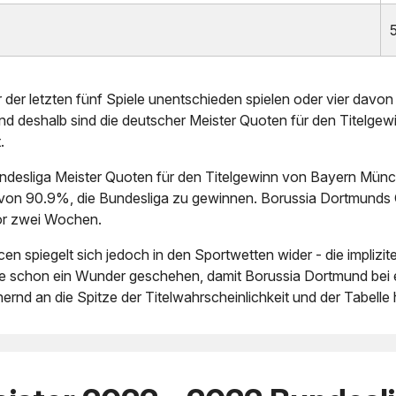
der letzten fünf Spiele unentschieden spielen oder vier davon
, und deshalb sind die deutscher Meister Quoten für den Titelg
.
ndesliga Meister Quoten für den Titelgewinn von Bayern Münch
it von 90.9%, die Bundesliga zu gewinnen. Borussia Dortmunds 
vor zwei Wochen.
n spiegelt sich jedoch in den Sportwetten wider - die implizite
 schon ein Wunder geschehen, damit Borussia Dortmund bei e
nd an die Spitze der Titelwahrscheinlichkeit und der Tabell