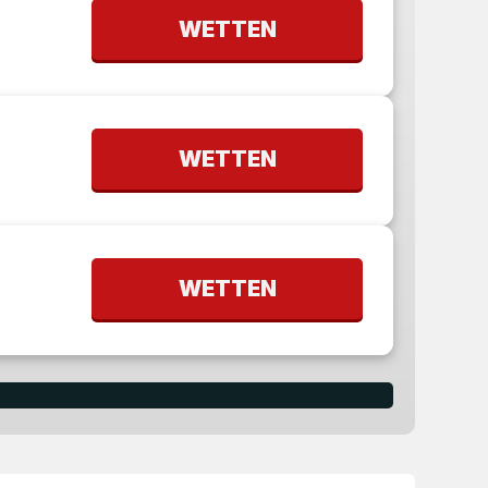
WETTEN
WETTEN
WETTEN