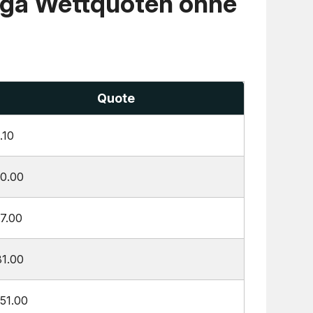
iga Wettquoten ohne
Quote
.10
10.00
17.00
81.00
151.00