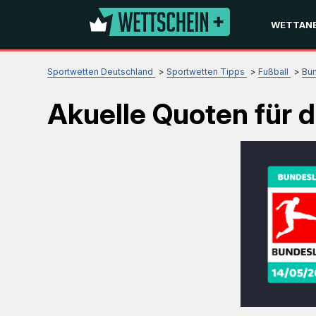
WETTANB
Sportwetten Deutschland
Sportwetten Tipps
Fußball
Bu
Akuelle Quoten für 