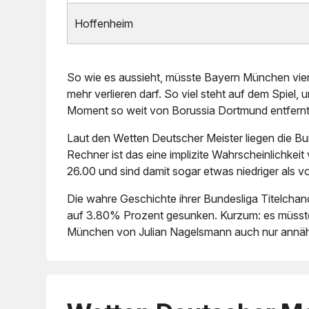
Hoffenheim
So wie es aussieht, müsste Bayern München vier 
mehr verlieren darf. So viel steht auf dem Spiel
Moment so weit von Borussia Dortmund entfernt
Laut den Wetten Deutscher Meister liegen die Bu
Rechner ist das eine implizite Wahrscheinlichke
26.00 und sind damit sogar etwas niedriger als 
Die wahre Geschichte ihrer Bundesliga Titelchance
auf 3.80% Prozent gesunken. Kurzum: es müsste
München von Julian Nagelsmann auch nur annäher