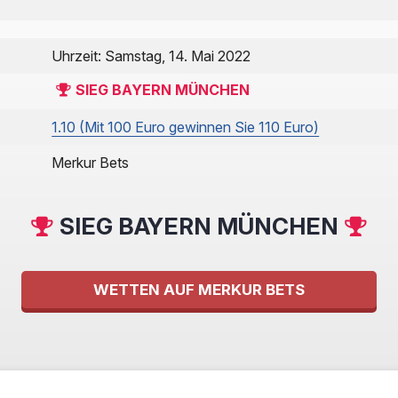
Uhrzeit: Samstag, 14. Mai 2022
SIEG BAYERN MÜNCHEN
1.10 (Mit 100 Euro gewinnen Sie 110 Euro)
Merkur Bets
SIEG BAYERN MÜNCHEN
WETTEN AUF MERKUR BETS