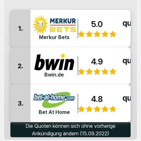
quot
5.0
1.
:
Merkur Bets
quot
4.9
2.
:
Bwin.de
quot
4.8
3.
:
Bet At Home
Die Quoten können sich ohne vorherige
Ankündigung ändern (15.09.2022)